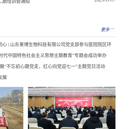
二期培训会通知
⋯
更多
初心 | 山东莱博生物科技有限公司党支部参与医院院区环
时代中国特色社会主义思想主题教育”专题会成功举办
团开展“不忘初心跟党走，红心向党迎七一”主题党日活动
发展