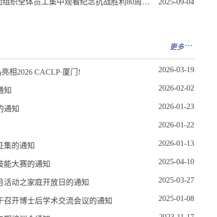
致敬・礼赞・前行 | 莱博集团组织全体员工集中观看纪念抗战胜利80周年阅兵仪式
2025-09-04
⋯
更多
2026-03-19
2026 CACLP·厦门!
2026-02-02
通知
2026-01-23
的通知
2026-01-22
2026-01-13
征集的通知
2025-04-10
技能大赛的通知
2025-03-27
月活动之家庭开放日的通知
2025-01-08
于召开博士后学术交流会议的通知
2023-11-17