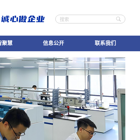
智聚慧
信息公开
联系我们