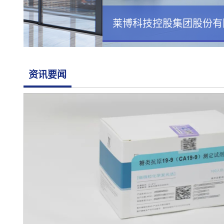
莱博科技控股集团股份有限公司
资讯要闻