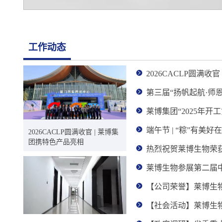
工作动态
2026CACLP圆满收
端午节 | “粽”有美好
2026CACLP圆满收官 | 莱博集
团携特色产品亮相
热烈祝贺莱博生物荣获
莱博生物参展第二届