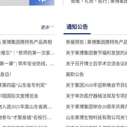
通知公告
⋯
更多
官 | 莱博集团携特色产品亮相
参展预告 | 莱博集团携特色产品亮相
第三届“扬帆起航·师恩难忘”｜“恩师的第一次家访”活动圆满举办！
关于莱博集团春节福利发放的
莱博集团“2025年开工第一课” | 筑牢安全防线，护航高质量发展
​关于召开博士后学术交流会议
在身边！
离职公告
第四届“山东省专利奖”
关于集团2026年迎新晚会节目
中国国际文旅博览会
关于举办医疗器械法规及专项
【公司荣誉】莱博生物入选2021年度山东省高端品牌培育企业名单
关于莱博集团举办20周年庆典
【社会活动】莱博生物参与“才聚泉城”名校行活动
山东莱博生物科技有限公司关