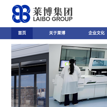
首页
关于莱博
企业文化