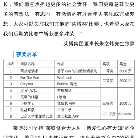
长，我们愿意承担起更多的社会责任，我们更愿意鼓励更
多的有想法，有志向，有激情的有才青年去实现或完成梦
想，大家可以关注我们其他的‘莱博杯’比赛，也希望大家在
我们后期的比赛中斩获更多殊荣。”
——莱博集团董事长朱之炜先生致辞
|
获奖名单
莱博公司坚持“莱取修合无人见，博爱仁心有天知”的企
业文化，秉承“生机盎然正气在，物竞天泽道义存”的经营