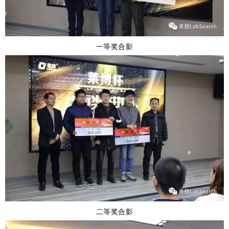
一等奖合影
二等奖合影