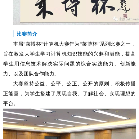
|
比赛简介
本届“莱博杯”计算机大赛作为“莱博杯”系列比赛之一，
旨在激发大学生学习计算机知识技能的兴趣和潜能，提高
学生用信息技术解决实际问题的综合实践能力、创新能
力、以及团队合作能力。
大赛坚持公益、公平、公正、公开的原则，积极传播
正能量，为学生搭建了展现自我、了解社会、实现理想的
平台。