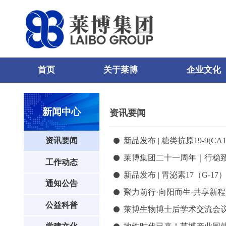
首页
关于莱博
企业文化
0
81
82
新闻中心
资讯要闻
新品发布 | 糖类抗原19-9(C
资讯要闻
莱博集团二十一周年｜行稳
工作动态
新品发布 | 胃泌素17（G-
通知公告
聚力前行·向阳而生·共享新程
公益科普
莱博生物博士后学术交流会