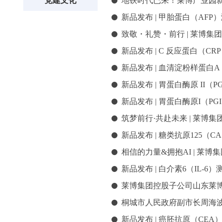
地铁时代已来！莱博产业园
党建文化
新品发布 | 甲胎蛋白（AF
致敬・礼赞・前行 | 莱博
新品发布 | C 反应蛋白（
新品发布 | 血清淀粉样蛋白
新品发布 | 胃蛋白酶原 II
新品发布 | 胃蛋白酶原I（
筑梦前行·共赴未来 | 莱博
新品发布 | 糖类抗原125（
相信的力量&拥抱AI | 莱
新品发布 | 白介素6（IL-
莱博集团控股子公司山东莱博
桐城市人民政府副市长周海
新品发布 | 癌胚抗原（CE