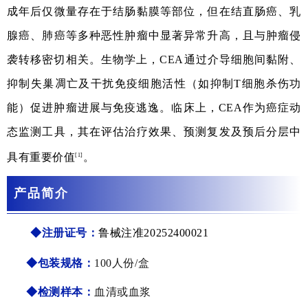
成年后仅微量存在于结肠黏膜等部位，但在结直肠癌、乳
腺癌、肺癌等多种恶性肿瘤中显著异常升高，且与肿瘤侵
袭转移密切相关。生物学上，CEA通过介导细胞间黏附、
抑制失巢凋亡及干扰免疫细胞活性（如抑制T细胞杀伤功
能）促进肿瘤进展与免疫逃逸。临床上，CEA作为癌症动
态监测工具，其在评估治疗效果、预测复发及预后分层中
具有重要价值
。
[1]
产品简介
◆注册证号：
鲁械注准20252400021
◆包装规格：
100人份/盒
◆检测样本
：
血清或血浆