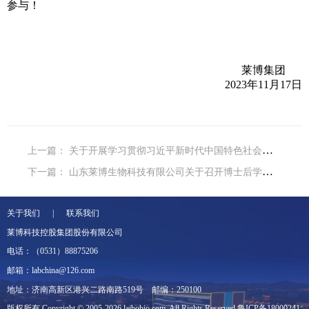
参与！
莱博集团
2023年11月17日
上一篇：
关于开展学习贯彻习近平新时代中国特色社会主义思想主题教育的通
下一篇：
山东莱博生物科技有限公司关于召开博士后学术交流会议的通知
关于我们 | 联系我们
莱博科技控股集团股份有限公司
电话：（0531）88875206
邮箱：labchina@126.com
地址：济南高新区港兴二路南路519号
邮编：250100
版权所有 Copyright © 2005-2026 laibobio.com, All Rights Reserved
鲁ICP备18000241