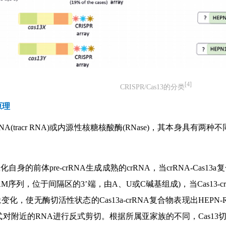
[4]
CRISPR/Cas13的分类
原理
A(tracr RNA)或内源性核糖核酸酶(RNase)，其本身具有两种不
，催化自身的前体pre-crRNA生成成熟的crRNA，当crRNA-
PAM序列，位于间隔区的3’端，由A、U或C碱基组成)，当Cas13-
变化，使无酶切活性状态的Cas13a-crRNA复合物表现出HEP
附近的RNA进行反式剪切。根据所属亚家族的不同，Cas13切割位