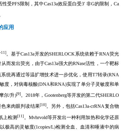
性受PFS限制，其中Cas13a效应蛋白受3′ 非G的限制，Ca
。
域的应用
-11]
。基于Cas13a开发的SHERLOCK系统依赖于RNA荧光
而发出荧光，由于Cas13a强大的RNase活性，一个靶标
该系统再通过等温扩增技术进一步优化，使用T7转录(RNA
敏度，对病毒核酸(DNA和RNA)实现了单分子灵敏度和单
[9]
摩尔/升)
。2018年，Gootenberg等开发的第二代SHERLO
[10]
试条显色来肉眼判读结果
。另外，包括Cas13a-crRNA复合物
[11]
滤纸上检测
。Mvhrvold等开发出一种利用加热和化学还原
以极高的灵敏度(1copies/L)检测全血、血清和唾液中的病