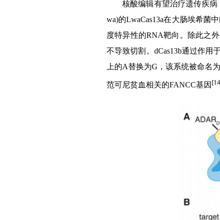
核酸编辑有望治疗遗传疾病
wa)的LwaCas13a在大肠
度特异性的RNA靶向。除此之外，
不导致切割。dCas13b通过作
上的A替换为G，该系统被命名为R
[14
范可尼贫血相关的FANCC基因