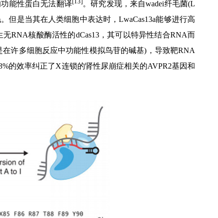
[13]
的功能性蛋白无法翻译
。研究发现，来自wadei纤毛菌(L
。但是当其在人类细胞中表达时，LwaCas13a能够进行高
无RNA核酸酶活性的dCas13，其可以特异性结合RNA而
肌苷是在许多细胞反应中功能性模拟鸟苷的碱基)，导致靶RNA
23%的效率纠正了X连锁的肾性尿崩症相关的AVPR2基因和