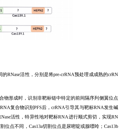
同的RNase活性，分别是将pre-crRNA预处理成成熟的crRN
Cas13a复合物形成时，识别非靶标链中特定的前间隔序列侧翼位点
crRNA复合物识别PFS后，crRNA引导其与靶标RNA发生碱
N-RNase活性，特异性地对靶标RNA进行顺式剪切，实现RN
点不同，Cas13a切割位点是尿嘧啶或腺嘌呤；Cas13b