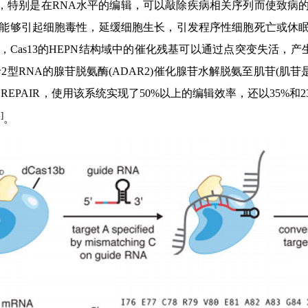
，特别是在RNA水平的编辑，可以敲除疾病相关序列而使致病
埃希菌中能够引起细胞毒性，延缓细胞生长，引发程序性细胞死亡或休眠
Cas13的HEPN结构域中的催化残基可以通过点突变失活，产生
用于2型RNA的腺苷脱氨酶(ADAR2)催化腺苷水解脱氨至肌苷(
EPAIR，使用该系统实现了50%以上的编辑效率，还以35%和
]
。