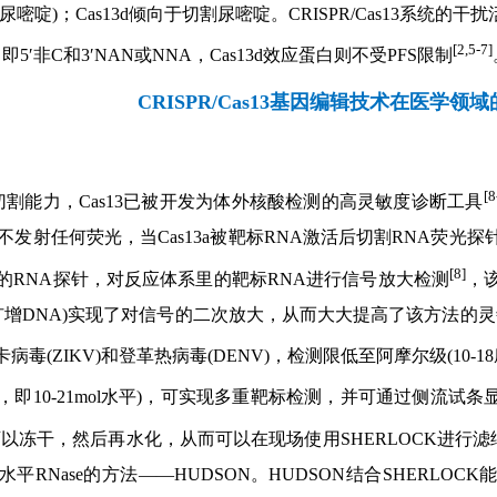
)；Cas13d倾向于切割尿嘧啶。CRISPR/Cas13系统的干扰活
[2,5-7]
即5′非C和3′NAN或NNA，Cas13d效应蛋白则不受PFS限制
CRISPR/Cas13基因编辑技术在医学领
[8
A切割能力，Cas13已被开发为体外核酸检测的高灵敏度诊断工具
发射任何荧光，当Cas13a被靶标RNA激活后切割RNA荧光探针从
[8]
千计的RNA探针，对反应体系里的靶标RNA进行信号放大检测
，
扩增DNA)实现了对信号的二次放大，从而大大提高了该方法的灵
(ZIKV)和登革热病毒(DENV)，检测限低至阿摩尔级(10-18
olar，即10-21mol水平)，可实现多重靶标检测，并可通过侧流
都可以冻干，然后再水化，从而可以在现场使用SHERLOCK进行
Nase的方法——HUDSON。HUDSON结合SHERLOCK能