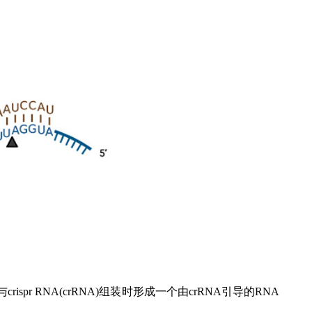
rispr RNA(crRNA)组装时形成一个由crRNA引导的RNA