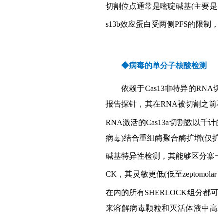
切割位点通常是嘧啶碱基(主要是尿嘧啶
s13b效应蛋白受两侧PFS的限制，
◆病毒的单分子核酸检测
依赖于Cas13非特异的RN
报告探针，其在RNA被切割之前不
RNA激活的Cas13a切割数以
病毒)结合重组酶聚合酶扩增(仅
碱基特异性检测，其能够区分寨卡病毒
CK，其灵敏更低(低至zeptom
在内的所有SHERLOCK组分
来溶解病毒颗粒和灭活体液中高水平R