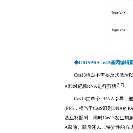
◆CRISPR/Cas13基因编辑
Cas13蛋白不需要反式激活RN
[5-7]
A和对靶标RNA进行剪切
。
Cas13由单个crRNA引导
(PFS，相当于Cas9识别DNA的
基互补配对，同时Cas13发生构象
A敲除。随后还以非特异性的方式对