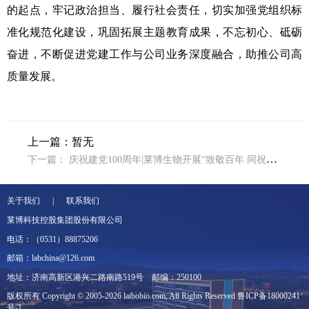
的起点，牢记政治担当、履行社会责任，切实加强党组织标
准化规范化建设，巩固拓展主题教育成果，不忘初心、砥砺
奋进，不断促进党建工作与公司业务深度融合，助推公司高
质量发展。
上一篇：暂无
下一篇：
庆祝建党100周年|莱博生物开展“致敬百年 同祝同庆”主题活
关于我们 | 联系我们
莱博科技控股集团股份有限公司
电话：（0531）88875206
邮箱：labchina@126.com
地址：济南高新区港兴二路南路519号
邮编：250100
版权所有 Copyright © 2005-2026 laibobio.com, All Rights Reserved
鲁ICP备18000241
号-1