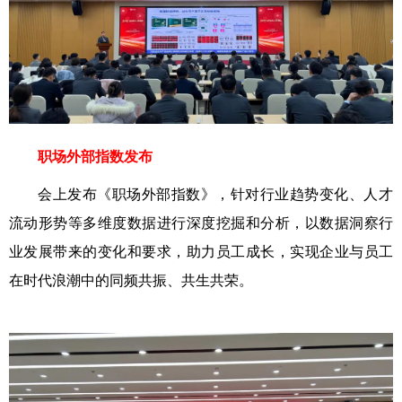
职场外部指数发布
会上发布《职场外部指数》，针对行业趋势变化、人才
流动形势等多维度数据进行深度挖掘和分析，以数据洞察行
业发展带来的变化和要求，助力员工成长，实现企业与员工
在时代浪潮中的同频共振、共生共荣。