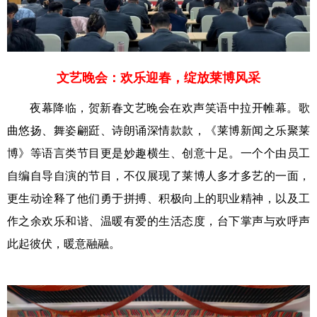
文艺晚会：欢乐迎春，绽放莱博风采
夜幕降临，贺新春文艺晚会在欢声笑语中拉开帷幕。歌
曲悠扬、舞姿翩跹、诗朗诵深情款款，《莱博新闻之乐聚莱
博》等语言类节目更是妙趣横生、创意十足。一个个由员工
自编自导自演的节目，不仅展现了莱博人多才多艺的一面，
更生动诠释了他们勇于拼搏、积极向上的职业精神，以及工
作之余欢乐和谐、温暖有爱的生活态度，台下掌声与欢呼声
此起彼伏，暖意融融。