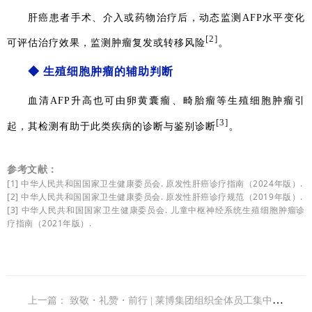
肝癌患者手术、介入或药物治疗后，动态监测AFP水平变化
[2]
。
可评估治疗效果，监测肿瘤复发或转移风险
◆
生殖细胞肿瘤的辅助判断
血清AFP升高也可由卵黄囊瘤、畸胎瘤等生殖细胞肿瘤引
[3]
。
起，其检测有助于此类疾病的诊断与鉴别诊断
参考文献：
[1] 中华人民共和国国家卫生健康委员会. 原发性肝癌诊疗指南（2024年版）.
[2] 中华人民共和国国家卫生健康委员会. 原发性肝癌诊疗规范（2019年版）.
[3] 中华人民共和国国家卫生健康委员会. 儿童中枢神经系统生殖细胞肿瘤诊
疗指南（2021年版）.
上一篇：
致敬・礼赞・前行 | 莱博集团组织全体员工集中观看纪念抗战胜