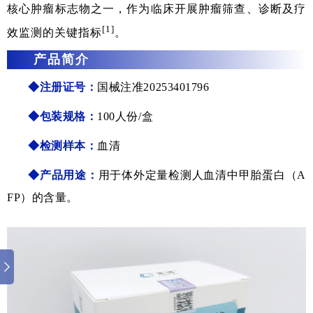
核心肿瘤标志物之一，作为临床开展肿瘤筛查、诊断及疗
[1]
效监测的关键指标
。
产品简
介
◆注册证号：
国械注准20253401796
◆包装规格：
100人份/盒
◆检测样本
：
血清
◆产品用途：
用于体外定量检测人血清中甲胎蛋白（A
FP）的含量。