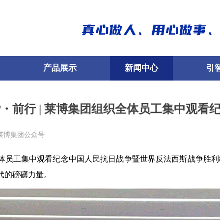
产品展示
新闻中心
引
・前行 | 莱博集团组织全体员工集中观看
莱博集团公众号
团全体员工集中观看纪念中国人民抗日战争暨世界反法西斯战争胜
代的磅礴力量。