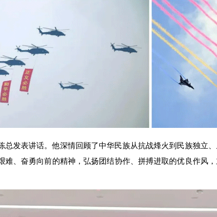
陈总发表讲话。他深情回顾了中华民族从抗战烽火到民族独立、
艰难、奋勇向前的精神，弘扬团结协作、拼搏进取的优良作风，