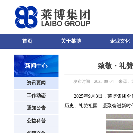
首页
关于莱博
企业文化
0
81
82
致敬・礼赞
新闻中心
发布时间：2025-09-04
来源：
资讯要闻
工作动态
2025年9月3日，莱博集
历史、礼赞祖国，凝聚奋进新时
通知公告
公益科普