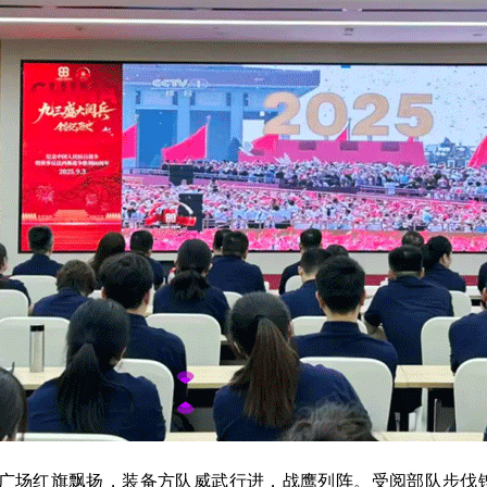
广场红旗飘扬，装备方队威武行进，战鹰列阵。受阅部队步伐