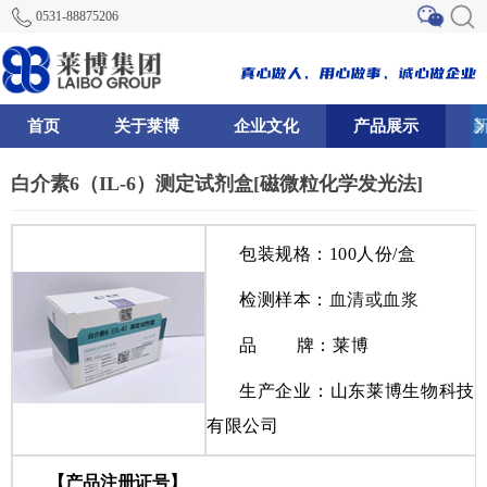
0531-88875206
首页
关于莱博
企业文化
产品展示
68
75
117
白介素6（IL-6）测定试剂盒[磁微粒化学发光法]
包装规格：100人份/盒
检测样本：
血清或血浆
品 牌：莱博
生产企业
：
山东莱博生物科技
有限公司
【
产品注册证号
】