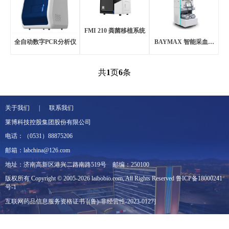
FMI 210 粪菌移植系统
全自动数字PCR分析仪
BAYMAX 智能采血系
统
共
1
页
6
条
关于我们 | 联系我们
莱博科技控股集团股份有限公司
电话：（0531）88875206
邮箱：labchina@126.com
地址：济南高新区港兴二路南路519号
邮编：250100
版权所有 Copyright © 2005-2026 laibobio.com, All Rights Reserved
鲁ICP备18000241
号-1
互联网药品信息服务资格证书 [(鲁)-非经营性-2023-0127]