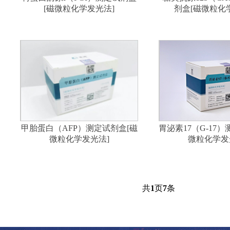
[磁微粒化学发光法]
剂盒[磁微粒化
甲胎蛋白（AFP）测定试剂盒[磁
胃泌素17（G-17
微粒化学发光法]
微粒化学发
共
1
页
7
条