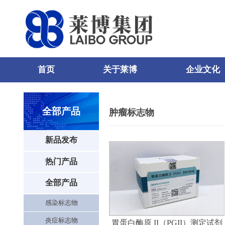
首页
关于莱博
企业文化
68
76
123
全部产品
肿瘤标志物
新品发布
热门产品
全部产品
感染标志物
炎症标志物
胃蛋白酶原 II（PGII）测定试剂