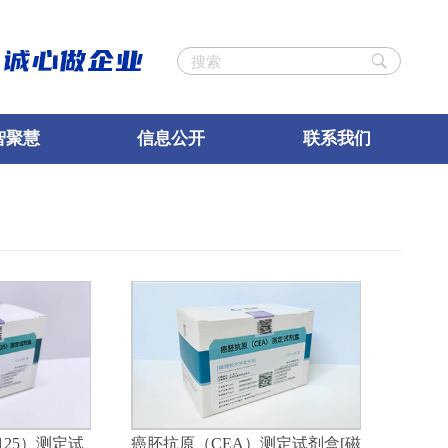
智聚慧
信息公开
联系我们
125）测定试
癌胚抗原（CEA）测定试剂盒[磁