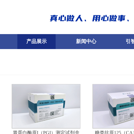
产品展示
新闻中心
引
胃蛋白酶原I（PGI）测定试剂盒
糖类抗原125（CA