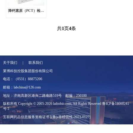
降钙素原（PCT）检测
试剂盒[磁微粒化学发光
法]
共
1
页
4
条
关于我们 | 联系我们
莱博科技控股集团股份有限公司
电话：（0531）88875206
邮箱：labchina@126.com
地址：济南高新区港兴二路南路519号
邮编：250100
版权所有 Copyright © 2005-2026 laibobio.com, All Rights Reserved
鲁ICP备18000241
号-1
互联网药品信息服务资格证书 [(鲁)-非经营性-2023-0127]