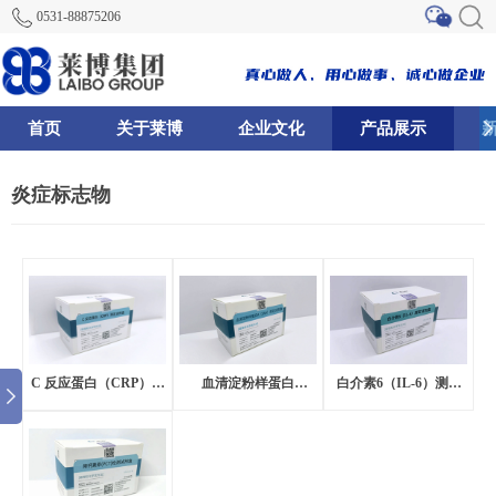
0531-88875206
首页
关于莱博
企业文化
产品展示
68
75
117
炎症标志物
C 反应蛋白（CRP）测
血清淀粉样蛋白
白介素6（IL-6）测定
定试剂盒[磁微粒化学发
A（SAA）测定试剂盒
试剂盒[磁微粒化学发光
光法]
[磁微粒化学发光法]
法]